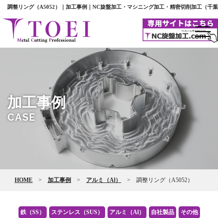
調整リング（A5052）｜加工事例｜NC旋盤加工・マシニング加工・精密切削加工（千葉
toggl
navig
加工事例
CASE
HOME
>
加工事例
>
アルミ（Al）
>
調整リング（A5052）
鉄（SS）
ステンレス（SUS）
アルミ（Al）
自社製品
その他