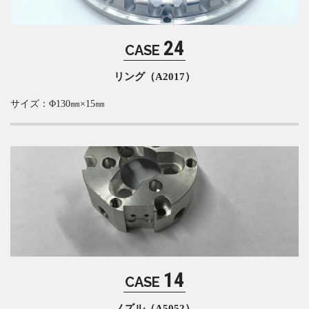
24
CASE
リング（A2017）
サイズ：Φ130㎜×15㎜
アルミ（Al）
14
CASE
ノズル（A5052）