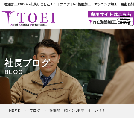
微細加工EXPOへ出展しました！！｜ブログ｜NC旋盤加工・マシニング加工・精密切削
toggl
navig
社長ブログ
BLOG
HOME
>
ブログ
>
微細加工EXPOへ出展しました！！